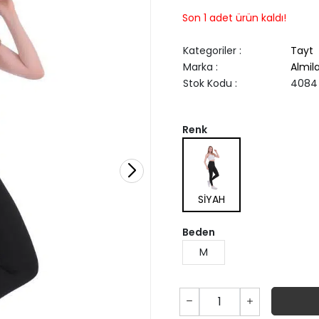
Son 1 adet ürün kaldı!
Kategoriler
:
Tayt
Marka
:
Almil
Stok Kodu
:
4084
Renk
SİYAH
Beden
M