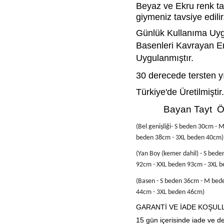
Beyaz ve Ekru renk tayt
giymeniz tavsiye edilir
Günlük Kullanıma Uyg
Basenleri Kavrayan Er
Uygulanmıştır.
30 derecede tersten y
Türkiye'de Üretilmiştir.
           Bayan Tay
(Bel genişliği- S beden 30
cm - 
beden 38cm - 3XL beden 40cm)
(Yan Boy (kemer dahil) - S bede
92cm - XXL beden 93cm - 3XL 
(Basen - S beden 36
cm - M bed
44cm - 3XL beden 46cm)
GARANTİ VE İADE KOŞUL
15
 gün içerisinde iade ve d