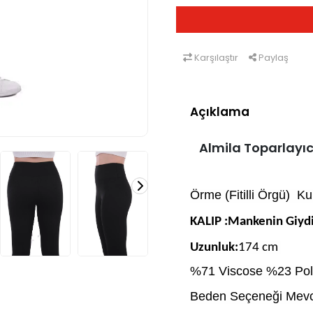
Karşılaştır
Paylaş
Açıklama
Almila Toparlayıcı
Örme (Fitilli Örgü)  K
KALIP :
Mankenin Giydi
Uzunluk:
174 cm 
%71 Viscose %23 Pol
Beden Seçeneği Mevc