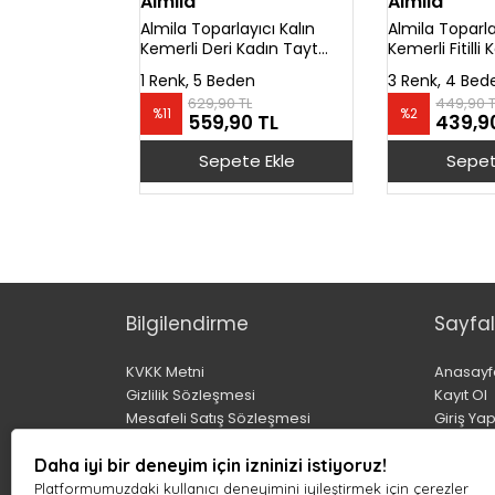
Almila
Almila
Almila Toparlayıcı Kalın
Almila Toparla
Kemerli Deri Kadın Tayt
Kemerli Fitilli
5014
Tayt 4085
1 Renk, 5 Beden
3 Renk, 4 Bed
629,90 TL
449,90 T
%
11
%
2
559,90 TL
439,9
Sepete Ekle
Sepet
Bilgilendirme
Sayfal
KVKK Metni
Anasayf
Gizlilik Sözleşmesi
Kayıt Ol
Mesafeli Satış Sözleşmesi
Giriş Ya
Üyelik Sözleşmesi
Hesabı
Daha iyi bir deneyim için izninizi istiyoruz!
İptal ve İade Koşulları
Sepet
Çerez Politikası
Platformumuzdaki kullanıcı deneyimini iyileştirmek için çerezler