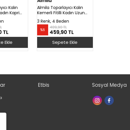
Almila
yıcı Kalın
Almila Toparlayıcı Kalın
 Kadın Kapri
Kemerli Fitilli Kadın Uzun
Tayt 4084
en
3 Renk, 4 Beden
L
489,90 TL
%
6
0 TL
459,90 TL
e Ekle
Sepete Ekle
ar
Etbis
Sosyal Medya
a
p
m