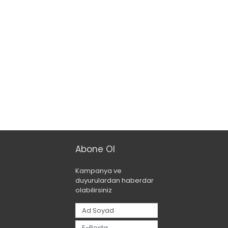
Abone Ol
Kampanya ve
duyurulardan haberdar
olabilirsiniz