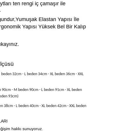
ları ten rengi iç çamaşır ile 
.
undur,Yumuşak Elastan Yapısı İle 
gonomik Yapısı Yüksek Bel Bir Kalıp 
ıkayınız.
t  Ölçüsü
M beden 32cm -
L beden 34cm - XL beden 36cm - XXL
n 90
cm - M beden 90cm -
L beden 91cm - XL beden
beden 93cm)
en 38cm -
L beden 40cm -
XL beden 42cm - XXL beden
LARI
eğişim hakkı sunuyoruz.