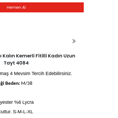
Hemen Al
 Kalın Kemerli Fitilli Kadın Uzun
Tayt 4084
umaş 4 Mevsim Tercih Edebilirsiniz.
ği Beden: 
M/38  
yester %6 Lycra
uttur. S-M-L-XL